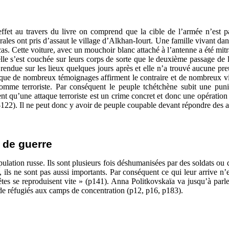
effet au travers du livre on comprend que la cible de l’armée n’est p
les ont pris d’assaut le village d’Alkhan-Iourt. Une famille vivant dans c
e cas. Cette voiture, avec un mouchoir blanc attaché à l’antenne a été m
is elle s’est couchée sur leurs corps de sorte que le deuxième passage de
t rendue sur les lieux quelques jours après et elle n’a trouvé aucune pr
que de nombreux témoignages affirment le contraire et de nombreux vill
omme terroriste. Par conséquent le peuple tchétchène subit une puniti
lent qu’une attaque terroriste est un crime concret et donc une opération
122). Il ne peut donc y avoir de peuple coupable devant répondre des ac
 de guerre
lation russe. Ils sont plusieurs fois déshumanisées par des soldats ou d
, ils ne sont pas aussi importants. Par conséquent ce qui leur arrive n’
êtes se reproduisent vite » (p141). Anna Politkovskaïa va jusqu’à parl
s de réfugiés aux camps de concentration (p12, p16, p183).