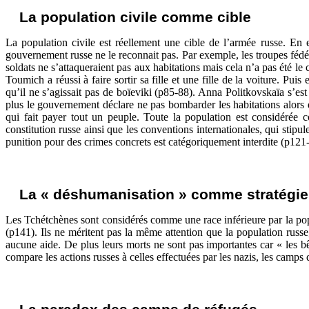
La population civile comme cible
La population civile est réellement une cible de l’armée russe. En 
gouvernement russe ne le reconnait pas. Par exemple, les troupes fédéra
soldats ne s’attaqueraient pas aux habitations mais cela n’a pas été l
Toumich a réussi à faire sortir sa fille et une fille de la voiture. Pu
qu’il ne s’agissait pas de boïeviki (p85-88). Anna Politkovskaïa s’es
plus le gouvernement déclare ne pas bombarder les habitations alors 
qui fait payer tout un peuple. Toute la population est considérée c
constitution russe ainsi que les conventions internationales, qui stipu
punition pour des crimes concrets est catégoriquement interdite (p121-
La « déshumanisation » comme stratégie
Les Tchétchènes sont considérés comme une race inférieure par la popu
(p141). Ils ne méritent pas la même attention que la population russe
aucune aide. De plus leurs morts ne sont pas importantes car « les b
compare les actions russes à celles effectuées par les nazis, les camp