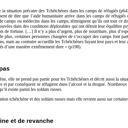
 la situation précaire des Tchétchènes dans les camps de réfugiés (p64).
ent de dire que l’aide humanitaire arrive dans les camps de réfugiés 
e camps ou médecins dans les camps, témoignent qu’ils ont tout ce dont 
rouvées dans des conditions déplorables qui ont détruit leur équilibre p
de fortune. […] Il n’y a plus d’argent, plus de nourriture, plus d’espo
 De plus, certaines personnes chargées de s’occuper des camps font par
ns, mais au contraire accueillir les Tchétchènes fuyant leur pays et leur 
ugiés d’une manière extrêmement dure » (p198).
 pas
e, elle ne prend pas partie pour les Tchétchènes et décrit aussi la situa
 et par conséquent se réfugient dans l’alcool et la drogue. Nombreux 
u’il existe parmi les soldats russes.
lation tchétchène et des soldats russes mais elle revient aussi sur certaine
aine et de revanche