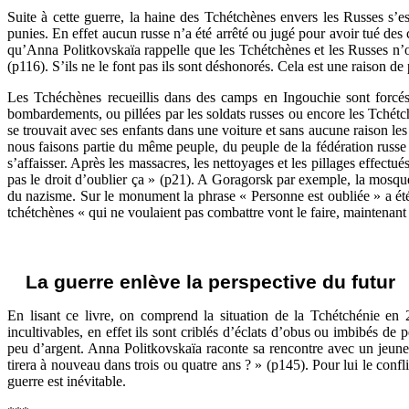
Suite à cette guerre, la haine des Tchétchènes envers les Russes s’e
punies. En effet aucun russe n’a été arrêté ou jugé pour avoir tué des
qu’Anna Politkovskaïa rappelle que les Tchétchènes et les Russes n’on
(p116). S’ils ne le font pas ils sont déshonorés. Cela est une raison de
Les Tchéchènes recueillis dans des camps en Ingouchie sont forcés 
bombardements, ou pillées par les soldats russes ou encore les Tchétchè
se trouvait avec ses enfants dans une voiture et sans aucune raison les 
nous faisons partie du même peuple, du peuple de la fédération russe ? 
s’affaisser. Après les massacres, les nettoyages et les pillages effect
pas le droit d’oublier ça » (p21). A Goragorsk par exemple, la mosqué
du nazisme. Sur le monument la phrase « Personne est oubliée » a été e
tchétchènes « qui ne voulaient pas combattre vont le faire, maintenant
La guerre enlève la perspective du futur
En lisant ce livre, on comprend la situation de la Tchétchénie en 2
incultivables, en effet ils sont criblés d’éclats d’obus ou imbibés de
peu d’argent. Anna Politkovskaïa raconte sa rencontre avec un jeune
tirera à nouveau dans trois ou quatre ans ? » (p145). Pour lui le confl
guerre est inévitable.