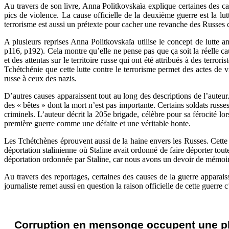
Au travers de son livre, Anna Politkovskaïa explique certaines des cau
pics de violence. La cause officielle de la deuxième guerre est la lut
terrorisme est aussi un prétexte pour cacher une revanche des Russes c
A plusieurs reprises Anna Politkovskaïa utilise le concept de lutte an
p116, p192). Cela montre qu’elle ne pense pas que ça soit la réelle ca
et des attentas sur le territoire russe qui ont été attribués à des terr
Tchétchénie que cette lutte contre le terrorisme permet des actes de
russe à ceux des nazis.
D’autres causes apparaissent tout au long des descriptions de l’auteu
des « bêtes » dont la mort n’est pas importante. Certains soldats russe
criminels. L’auteur décrit la 205e brigade, célèbre pour sa férocité l
première guerre comme une défaite et une véritable honte.
Les Tchétchènes éprouvent aussi de la haine envers les Russes. Cette h
déportation stalinienne où Staline avait ordonné de faire déporter tou
déportation ordonnée par Staline, car nous avons un devoir de mémoi
Au travers des reportages, certaines des causes de la guerre apparai
journaliste remet aussi en question la raison officielle de cette guerre 
Corruption en mensonge occupent une p