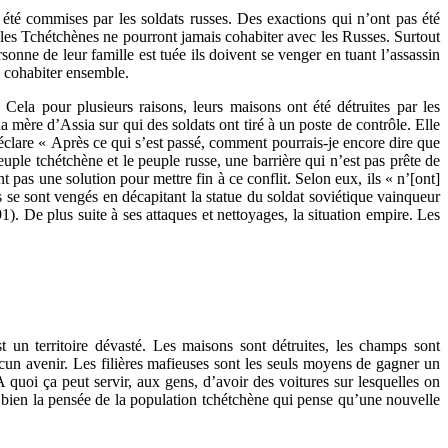
 été commises par les soldats russes. Des exactions qui n’ont pas été
, les Tchétchènes ne pourront jamais cohabiter avec les Russes. Surtout
nne de leur famille est tuée ils doivent se venger en tuant l’assassin
is cohabiter ensemble.
ela pour plusieurs raisons, leurs maisons ont été détruites par les
a mère d’Assia sur qui des soldats ont tiré à un poste de contrôle. Elle
a déclare « Après ce qui s’est passé, comment pourrais-je encore dire que
euple tchétchène et le peuple russe, une barrière qui n’est pas prête de
 pas une solution pour mettre fin à ce conflit. Selon eux, ils « n’[ont]
 se sont vengés en décapitant la statue du soldat soviétique vainqueur
). De plus suite à ses attaques et nettoyages, la situation empire. Les
t un territoire dévasté. Les maisons sont détruites, les champs sont
aucun avenir. Les filières mafieuses sont les seuls moyens de gagner un
uoi ça peut servir, aux gens, d’avoir des voitures sur lesquelles on
tre bien la pensée de la population tchétchène qui pense qu’une nouvelle