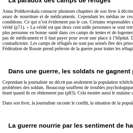
La paradox des camps de réfugés
Anna Politkovskaïa consacre plusieurs chapitres de son livre à décrire
assez de nourriture et de médicaments. Cependant les médias ne cess
conditions. Ce qui n’est évidement pas le cas. Certains responsables d
vérité (p71). « La vérité est que deux cent mille personnes se sont ret
plus personne en bonne santé dans ces camps de tentes et de logements 
pas de médicament et il faut payer pour avoir une place à l’hôpital.
contradictoire. Les camps de réfugiés ne sont pas sensés être des priso
Fédération de Russie prend prétexte de la guerre pour traiter les réf
Dans une guerre, les soldats ne gagnent
Cependant la journaliste ne décrit pas seulement la population tchétchèn
problèmes des soldats. Beaucoup souffrent de troubles psychologiques
tirant quand ils en obtiennent pas (p83). Cela montre aussi le malaise q
Dans son livre, la journaliste raconte le conflit, la situation de la popu
La guerre nourrie par les sentiment de h