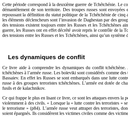
Cette période correspond à la deuxième guerre de Tchétchénie. Le co
démantèlement de son territoire. Des troupes russes sont envoyées 
repoussant la définition du statut politique de la Tchétchénie de cinq
les éléments déclencheurs sont l’invasion de Daghestan par des group
des tensions existent toujours entre les Russes et les Tchétchènes a
guerre, les Russes ont en effet décrété avoir repris le contrôle de la
des tensions entre les Russes et les Tchétchènes, ainsi qu’un système de
Les dynamiques de conflit
Ce livre aide à comprendre les dynamiques du conflit tchétchène. 
tchétchènes à l’armée russe. Les boïeviki sont considérés comme des ter
Bassaiev. En effet les Russes se sont embarqués dans une lutte contre
russe à des groupes terroristes tchétchènes. L’armée est dotée de cha
fusils et de kalachnikov.
Ce qui frappe le plus en lisant ce livre, ce sont les attaques envers l
violemment à des civils. « Lorsque la « lutte contre les terroristes » s
le terrorisme » (p84). L’armée russe veut attraper des terroristes, do
soient épargnés. Ils considèrent les victimes civiles comme des victim