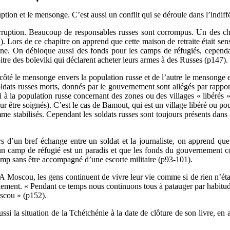
uption et le mensonge. C’est aussi un conflit qui se déroule dans l’indiff
rruption. Beaucoup de responsables russes sont corrompus. Un des ch
. Lors de ce chapitre on apprend que cette maison de retraite était se
ène. On débloque aussi des fonds pour les camps de réfugiés, cependan
tre des boïeviki qui déclarent acheter leurs armes à des Russes (p147). 
n côté le mensonge envers la population russe et de l’autre le mensonge
e soldats russes morts, donnés par le gouvernement sont allégés par rapp
si à la population russe concernant des zones ou des villages « libérés 
r être soignés). C’est le cas de Bamout, qui est un village libéré ou po
me stabilisés. Cependant les soldats russes sont toujours présents dans 
d’un bref échange entre un soldat et la journaliste, on apprend que « 
camp de réfugié est un paradis et que les fonds du gouvernement coul
camp sans être accompagné d’une escorte militaire (p93-101).
4). A Moscou, les gens continuent de vivre leur vie comme si de rien n’é
éellement. « Pendant ce temps nous continuons tous à patauger par habit
oscou » (p152).
 aussi la situation de la Tchétchénie à la date de clôture de son livre, e