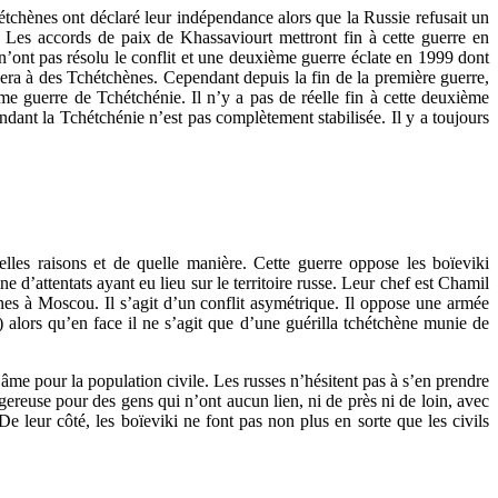
chènes ont déclaré leur indépendance alors que la Russie refusait un
 Les accords de paix de Khassaviourt mettront fin à cette guerre en
 n’ont pas résolu le conflit et une deuxième guerre éclate en 1999 dont
era à des Tchétchènes. Cependant depuis la fin de la première guerre,
me guerre de Tchétchénie. Il n’y a pas de réelle fin à cette deuxième
ndant la Tchétchénie n’est pas complètement stabilisée. Il y a toujours
les raisons et de quelle manière. Cette guerre oppose les boïeviki
 d’attentats ayant eu lieu sur le territoire russe. Leur chef est Chamil
ènes à Moscou. Il s’agit d’un conflit asymétrique. Il oppose une armée
) alors qu’en face il ne s’agit que d’une guérilla tchétchène munie de
’âme pour la population civile. Les russes n’hésitent pas à s’en prendre
angereuse pour des gens qui n’ont aucun lien, ni de près ni de loin, avec
De leur côté, les boïeviki ne font pas non plus en sorte que les civils