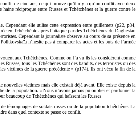
 conflit de cinq ans, ce qui prouve qu’il n’y a qu’un conflit avec deux
une haine réciproque entre Russes et Tchétchènes et la guerre contre le
ie. Cependant elle utilise cette expression entre guillemets (p22, p84,
 entrée en Tchétchénie après l’attaque par des Tchétchènes du Daghestan
 terroristes. Cependant la journaliste observe au cours de sa présence en
olitkovskaïa n’hésite pas à comparer les actes et les buts de l’armée
’ils vouent aux Tchétchènes. Comme on l’a vu ils les considèrent comme
les Russes, tous les Tchéchènes sont des bandits, des terroristes ou des
es victimes de la guerre précédente » (p174). Ils ont vécu la fin de la
nouvelles victimes mais elle existait déjà avant. Elle existe depuis la
rtie de la population. « Nous n’avons jamais pu oublier et pardonner la
our beaucoup de Tchétchènes qui haïssent les Russes.
s de témoignages de soldats russes ou de la population tchétchène. La
ndre dans quel contexte se passe ce conflit.