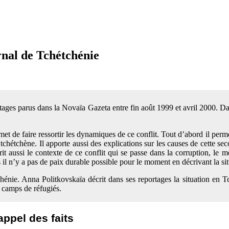
rnal de Tchétchénie
ages parus dans la Novaïa Gazeta entre fin août 1999 et avril 2000. D
rmet de faire ressortir les dynamiques de ce conflit. Tout d’abord il per
tchétchène. Il apporte aussi des explications sur les causes de cette sec
t aussi le contexte de ce conflit qui se passe dans la corruption, le m
il n’y a pas de paix durable possible pour le moment en décrivant la situa
énie. Anna Politkovskaïa décrit dans ses reportages la situation en Tc
 camps de réfugiés.
ppel des faits