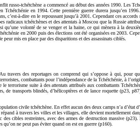
nflit russo-tchétchène a commencé au début des années 1990. Les Tchét
en Tchétchénie en 1994. Cette première guerre durera jusqu’en 1996.
 ans, c’est-à-dire en le repoussant jusqu’à 2001. Cependant ces accords
es radicaux tchétchènes et des attentats à Moscou que la Russie attribu
insi qu’une volonté de se venger et la haine, ce qui mènera à la deuxiè
 Tchétchénie en 2000 puis des élections ont été organisées en 2003. Cepe
 peur mis en place par des disparitions et des assassinats ciblés.
Au travers des reportages on comprend qui s’oppose à qui, pour quel
roristes, combattants pour l’indépendance de la Tchétchénie, à l’origine
 le terrorisme suite à des attentats attribués aux combattants Tchétch
rs, de transports blindés, d’hélicoptères et de lance roquette (p23, p87
a population civile tchétchène. En effet aucun des deux camps n’a d’état d
e répand à travers les villes et les villages, elle devient mortellement d
nc des cibles restreintes, avec des armes de destruction massive (p23). 
es qu’on ne peut pas éviter quand on est en guerre (p160).