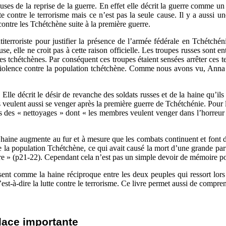
ses de la reprise de la guerre. En effet elle décrit la guerre comme un
te contre le terrorisme mais ce n’est pas la seule cause. Il y a aussi 
ontre les Tchétchène suite à la première guerre.
titerroriste pour justifier la présence de l’armée fédérale en Tchétchén
use, elle ne croit pas à cette raison officielle. Les troupes russes sont
oristes tchétchènes. Par conséquent ces troupes étaient sensées arrêter ces
 violence contre la population tchétchène. Comme nous avons vu, Anna P
r. Elle décrit le désir de revanche des soldats russes et de la haine qu
s veulent aussi se venger après la première guerre de Tchétchénie. Pour 
ors des « nettoyages » dont « les membres veulent venger dans l’horreur l
aine augmente au fur et à mesure que les combats continuent et font de 
te la population Tchétchène, ce qui avait causé la mort d’une grande pa
re » (p21-22). Cependant cela n’est pas un simple devoir de mémoire p
ssent comme la haine réciproque entre les deux peuples qui ressort lor
c’est-à-dire la lutte contre le terrorisme. Ce livre permet aussi de compre
lace importante