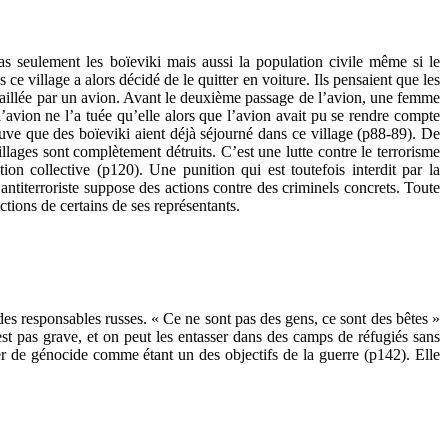
as seulement les boïeviki mais aussi la population civile même si le
e village a alors décidé de le quitter en voiture. Ils pensaient que les
itraillée par un avion. Avant le deuxième passage de l’avion, une femme
 l’avion ne l’a tuée qu’elle alors que l’avion avait pu se rendre compte
euve que des boïeviki aient déjà séjourné dans ce village (p88-89). De
ages sont complètement détruits. C’est une lutte contre le terrorisme
on collective (p120). Une punition qui est toutefois interdit par la
 antiterroriste suppose des actions contre des criminels concrets. Toute
tions de certains de ses représentants.
es responsables russes. « Ce ne sont pas des gens, ce sont des bêtes »
est pas grave, et on peut les entasser dans des camps de réfugiés sans
er de génocide comme étant un des objectifs de la guerre (p142). Elle