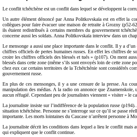
Le conflit tchétchène est un conflit dans lequel se développent la corr
Un autre élément dénoncé par Anna Politkovskaïa est en effet la co
collègues pour faire évacuer une maison de retraite à Grozny (p52-62)
ils étaient redistribués à certains membres du gouvernement tchétch
concerne aussi les soldats. Anna Politkovskaïa interview dans un chapi
Le mensonge a aussi une place importante dans le conflit. Il y a d’u
chiffres officiels de pertes humaines russes. En effet les chiffres d
croire les chiffres officiels des blessés et tués » (p107). On ment aus
blessés dans cette zone (même s’ils sont envoyés loin de cette zone pou
chez eux car certains territoires de la Tchétchénie sont considérés com
gouvernement russe.
En plus de ces mensonges, il y a une censure de la presse. Au cours 
manipulation des médias. A la radio on annonce que Znamenskoïe, un 
aucun réfugié. Cependant peu de journalistes viennent « visiter » le 
La journaliste insiste sur l’indifférence de la population russe (p19
situation tchétchène. Personne ne s’interroge sur ce qu’il se passe r
importante. Les morts lointaines du Caucase n’arrêtent personne à M
La journaliste décrit les conditions dans lequel a lieu le conflit mais
qui expliquent que le conflit continue.