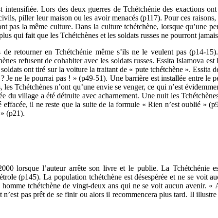
st intensifiée. Lors des deux guerres de Tchétchénie des exactions ont
 civils, piller leur maison ou les avoir menacés (p117). Pour ces raisons
t pas la même culture. Dans la culture tchétchène, lorsque qu’une perso
 plus qui fait que les Tchétchènes et les soldats russes ne pourront jama
de retourner en Tchétchénie même s’ils ne le veulent pas (p14-15). C
nes refusent de cohabiter avec les soldats russes. Essita Islamova est l
soldats ont tiré sur la voiture la traitant de « pute tchétchène ». Essit
Je ne le pourrai pas ! » (p49-51). Une barrière est installée entre le p
ués, les Tchétchènes n’ont qu’une envie se venger, ce qui n’est évidemment
e du village a été détruite avec acharnement. Une nuit les Tchétchènes
ffacée, il ne reste que la suite de la formule « Rien n’est oublié » (p91
 » (p21).
000 lorsque l’auteur arrête son livre et le publie. La Tchétchénie es
 pétrole (p145). La population tchétchène est désespérée et ne se voit 
 homme tchétchène de vingt-deux ans qui ne se voit aucun avenir. « A q
it n’est pas prêt de se finir ou alors il recommencera plus tard. Il illus