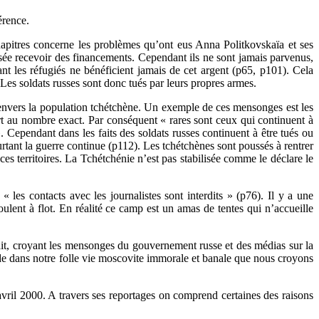
érence.
apitres concerne les problèmes qu’ont eus Anna Politkovskaïa et ses
nsée recevoir des financements. Cependant ils ne sont jamais parvenus,
t les réfugiés ne bénéficient jamais de cet argent (p65, p101). Cela
Les soldats russes sont donc tués par leurs propres armes.
 envers la population tchétchène. Un exemple de ces mensonges est les
ort au nombre exact. Par conséquent « rares sont ceux qui continuent à
». Cependant dans les faits des soldats russes continuent à être tués ou
urtant la guerre continue (p112). Les tchétchènes sont poussés à rentrer
ces territoires. La Tchétchénie n’est pas stabilisée comme le déclare le
les contacts avec les journalistes sont interdits » (p76). Il y a une
ent à flot. En réalité ce camp est un amas de tentes qui n’accueille
tait, croyant les mensonges du gouvernement russe et des médias sur la
ude dans notre folle vie moscovite immorale et banale que nous croyons
n avril 2000. A travers ses reportages on comprend certaines des raisons